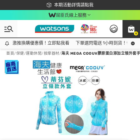
下載app最高回饋$350
本期活動詳情請點我
屈臣氏線上服務
0
激推換購優惠價！立即點我看
激推換購優惠價！立即點我看
下單選閃電送 1小時到貨！領神券
首頁
/
保健
/
運動休閒
/
按摩器材
/
海夫 MEGA COOUV膠原蛋白添加立領外套手掌