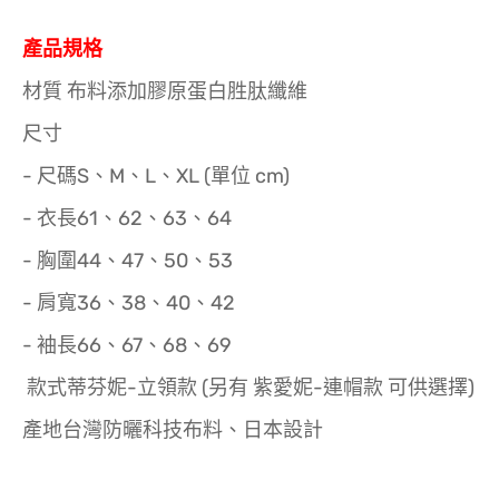
產品規格
材質 布料添加膠原蛋白胜肽纖維
尺寸
- 尺碼S、M、L、XL (單位 cm)
- 衣長61、62、63、64
- 胸圍44、47、50、53
- 肩寬36、38、40、42
- 袖長66、67、68、69
款式蒂芬妮-立領款 (另有 紫愛妮-連帽款 可供選擇)
產地台灣防曬科技布料、日本設計