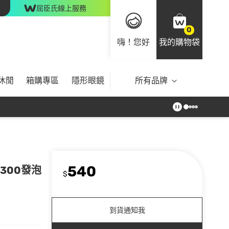
屈臣氏線上服務
0
嗨！您好
我的購物袋
休閒
箱購專區
隱形眼鏡
所有品牌
540
鎂300發泡
$
到貨通知我