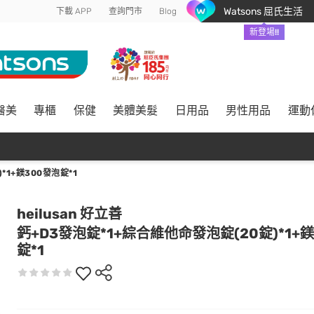
Watsons 屈氏生活
下載 APP
查詢門市
Blog
新登場!!
醫美
專櫃
保健
美體美髮
日用品
男性用品
運動
*1+鎂300發泡錠*1
heilusan 好立善
鈣+D3發泡錠*1+綜合維他命發泡錠(20錠)*1+
錠*1