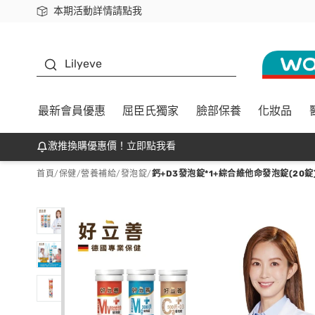
本期活動詳情請點我
下載app最高回饋$350
K beauty
Lilyeve
最新會員優惠
屈臣氏獨家
臉部保養
化妝品
激推換購優惠價！立即點我看
首頁
/
保健
/
營養補給
/
發泡錠
/
鈣+D3發泡錠*1+綜合維他命發泡錠(20錠)