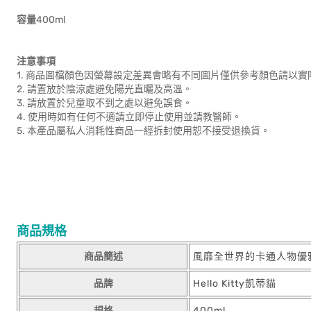
容量
400ml
注意事項
1. 商品圖檔顏色因螢幕設定差異會略有不同圖片僅供參考顏色請以
2. 請置放於陰涼處避免陽光直曬及高溫。
3. 請放置於兒童取不到之處以避免誤食。
4. 使用時如有任何不適請立即停止使用並請教醫師。
5. 本產品屬私人消耗性商品一經拆封使用恕不接受退換貨。
商品規格
商品簡述
風靡全世界的卡通人物優
品牌
Hello Kitty凱蒂貓
規格
400ml