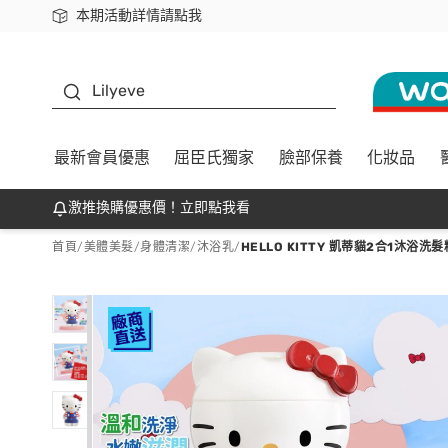
本期活動詳情請點我
下載app最高回饋$350
K beauty
Lilyeve
最新會員優惠
屈臣氏獨家
臉部保養
化妝品
激推換購優惠價！立即點我看
首頁
/
美體美髮
/
身體清潔
/
沐浴乳
/
HELLO KITTY 凱蒂貓2合1沐浴洗髮