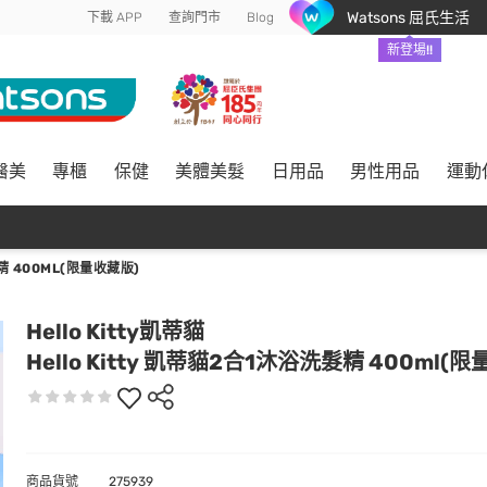
Watsons 屈氏生活
下載 APP
查詢門市
Blog
新登場!!
醫美
專櫃
保健
美體美髮
日用品
男性用品
運動
精 400ML(限量收藏版)
Hello Kitty凱蒂貓
Hello Kitty 凱蒂貓2合1沐浴洗髮精 400ml(
商品貨號
275939