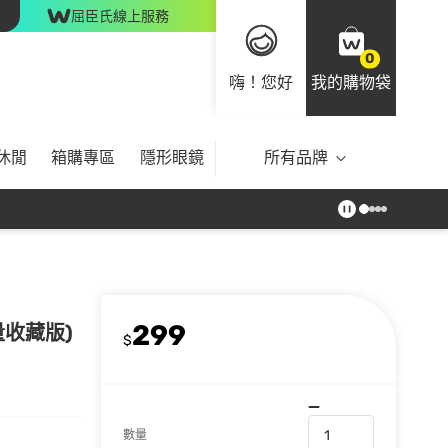
屈臣氏線上服務
0
嗨！您好
我的購物袋
休閒
箱購專區
隱形眼鏡
所有品牌
299
限量收藏版)
$
數量