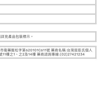
請詳見產品包裝標示。
:北市衛藥販松字第620101C611號 藥商名稱:台灣屈臣氏個人
之1、之2及14樓 藥商諮詢專線:(02)27421234