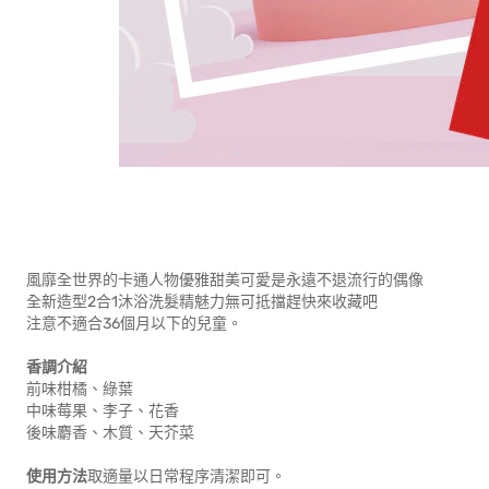
風靡全世界的卡通人物優雅甜美可愛是永遠不退流行的偶像
全新造型2合1沐浴洗髮精魅力無可抵擋趕快來收藏吧
注意不適合36個月以下的兒童。
香調介紹
前味柑橘、綠葉
中味莓果、李子、花香
後味麝香、木質、天芥菜
使用方法
取適量以日常程序清潔即可。