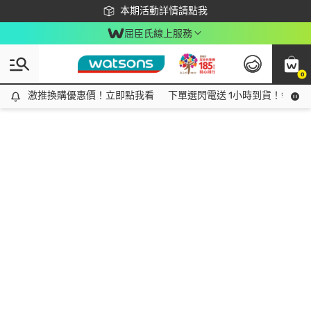
下載app最高回饋$350
本期活動詳情請點我
屈臣氏線上服務
0
激推換購優惠價！立即點我看
激推換購優惠價！立即點我看
下單選閃電送 1小時到貨！領神券