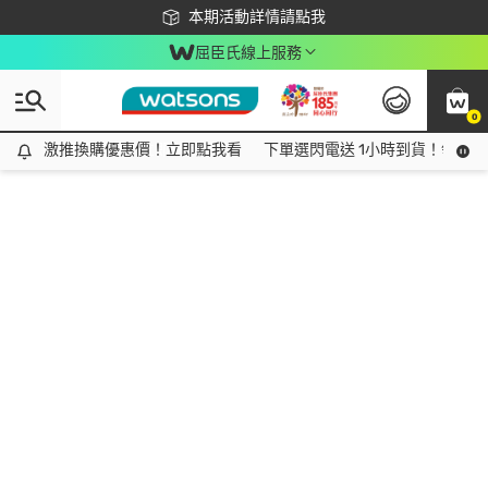
下載app最高回饋$350
本期活動詳情請點我
屈臣氏線上服務
0
激推換購優惠價！立即點我看
激推換購優惠價！立即點我看
下單選閃電送 1小時到貨！領神券