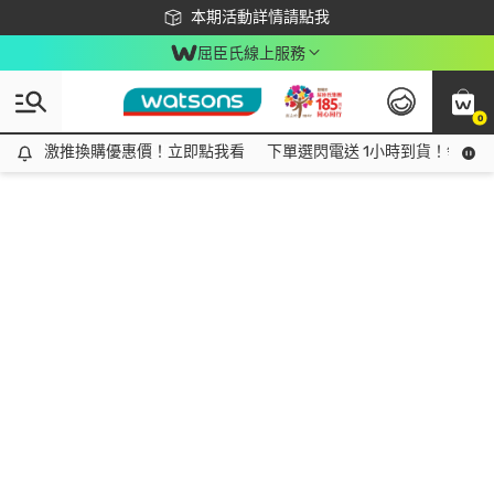
下載app最高回饋$350
本期活動詳情請點我
屈臣氏線上服務
0
激推換購優惠價！立即點我看
激推換購優惠價！立即點我看
下單選閃電送 1小時到貨！領神券