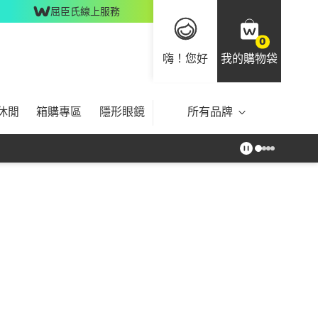
屈臣氏線上服務
0
嗨！您好
我的購物袋
休閒
箱購專區
隱形眼鏡
所有品牌