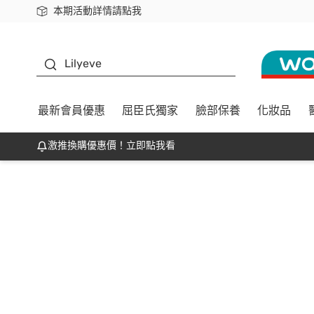
本期活動詳情請點我
下載app最高回饋$350
K beauty
Lilyeve
最新會員優惠
屈臣氏獨家
臉部保養
化妝品
激推換購優惠價！立即點我看