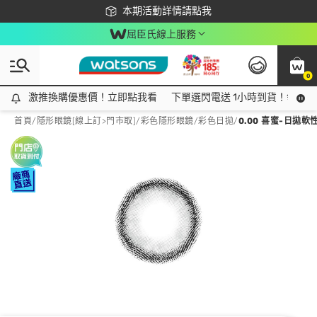
下載app最高回饋$350
本期活動詳情請點我
屈臣氏線上服務
0
激推換購優惠價！立即點我看
激推換購優惠價！立即點我看
下單選閃電送 1小時到貨！領神券
首頁
/
隱形眼鏡[線上訂>門市取]
/
彩色隱形眼鏡
/
彩色日拋
/
0.00 喜蜜-日拋軟