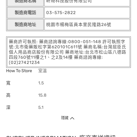
製造商名稱
昕琦科技股份有限公司
製造商電話
03-575-2822
製造商地址
桃園市楊梅區員本里民隆路26號
藥商許可執照: 藥商諮詢專線:0800-051-148 許可執照字
號:北市衛藥販松字第620101C611號 藥商名稱:台灣屈臣氏
個人用品商店股份有限公司 藥商地址:台北市松山區八德路
四段760號11樓之1、之2及14樓 藥商諮詢專線:
(02)27421234
How To Store
室溫
寬
1.5
高
15.8
深
5.1
隱藏