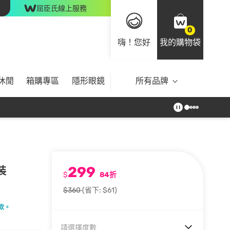
屈臣氏線上服務
0
嗨！您好
我的購物袋
休閒
箱購專區
隱形眼鏡
所有品牌
299
裝
$
84折
$360
(省下: $61)
款。
請選擇度數