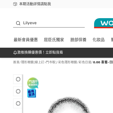
本期活動詳情請點我
下載app最高回饋$350
K beauty
Lilyeve
最新會員優惠
屈臣氏獨家
臉部保養
化妝品
激推換購優惠價！立即點我看
首頁
/
隱形眼鏡[線上訂>門市取]
/
彩色隱形眼鏡
/
彩色日拋
/
0.00 喜蜜-