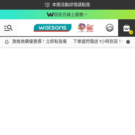
下載app最高回饋$350
本期活動詳情請點我
屈臣氏線上服務
0
激推換購優惠價！立即點我看
激推換購優惠價！立即點我看
下單選閃電送 1小時到貨！領神券