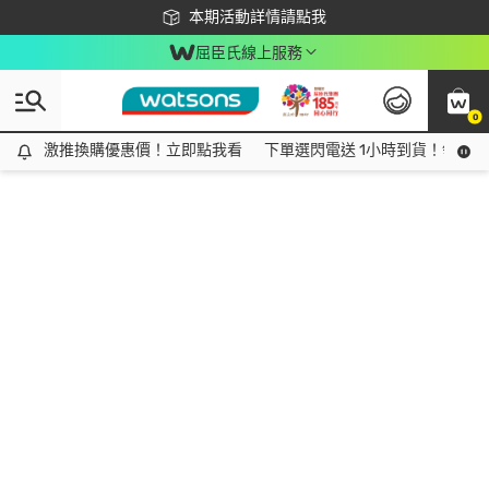
下載app最高回饋$350
本期活動詳情請點我
屈臣氏線上服務
0
激推換購優惠價！立即點我看
激推換購優惠價！立即點我看
下單選閃電送 1小時到貨！領神券