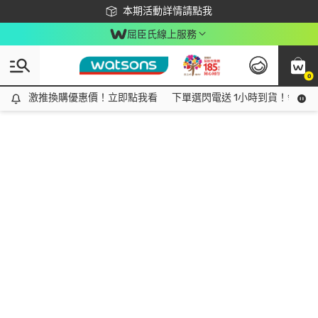
下載app最高回饋$350
本期活動詳情請點我
屈臣氏線上服務
0
激推換購優惠價！立即點我看
激推換購優惠價！立即點我看
下單選閃電送 1小時到貨！領神券