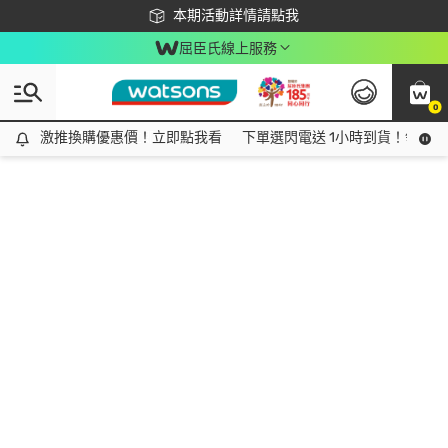
下載app最高回饋$350
本期活動詳情請點我
屈臣氏線上服務
0
激推換購優惠價！立即點我看
激推換購優惠價！立即點我看
下單選閃電送 1小時到貨！領神券