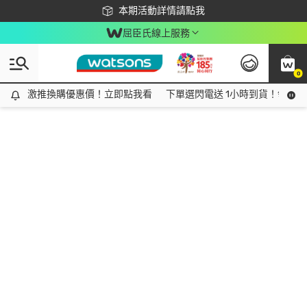
下載app最高回饋$350
本期活動詳情請點我
屈臣氏線上服務
0
激推換購優惠價！立即點我看
激推換購優惠價！立即點我看
下單選閃電送 1小時到貨！領神券