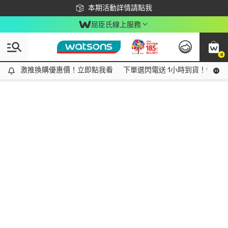
下載app最高回饋$350
本期活動詳情請點我
屈臣氏線上服務
0
激推換購優惠價！立即點我看
激推換購優惠價！立即點我看
下單選閃電送 1小時到貨！領神券