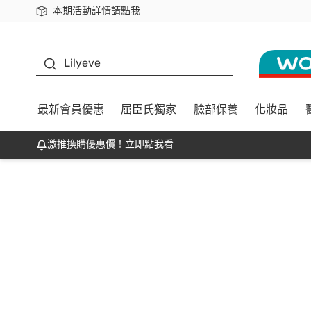
本期活動詳情請點我
下載app最高回饋$350
K beauty
Lilyeve
最新會員優惠
屈臣氏獨家
臉部保養
化妝品
激推換購優惠價！立即點我看