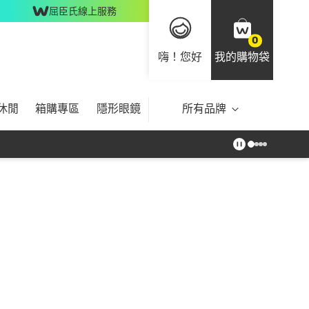
屈臣氏線上服務
0
嗨！您好
我的購物袋
休閒
箱購專區
隱形眼鏡
所有品牌