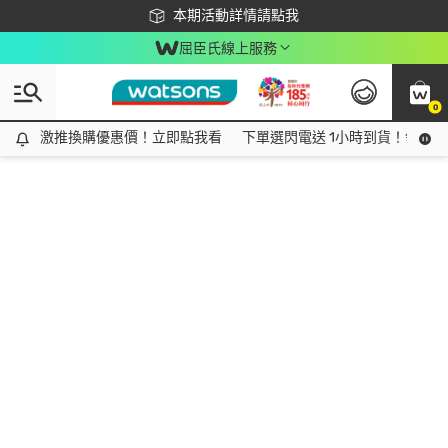
下載app最高回饋$350
本期活動詳情請點我
屈臣氏線上服務
0
激推換購優惠價！立即點我看
激推換購優惠價！立即點我看
下單選閃電送 1小時到貨！領神券