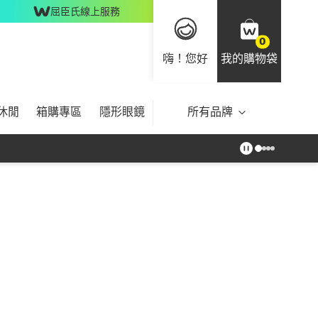
屈臣氏線上服務
0
嗨！您好
我的購物袋
休閒
箱購專區
隱形眼鏡
所有品牌