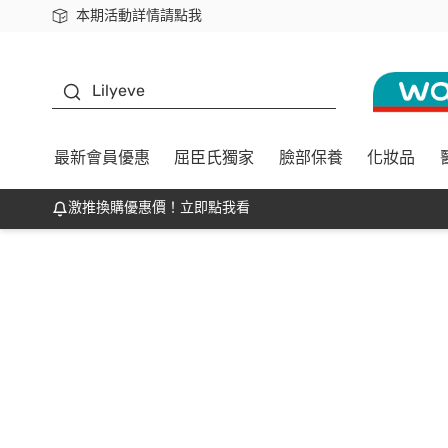
本期活動詳情請點我
下載app最高回饋$350
K beauty
Lilyeve
最新會員優惠
屈臣氏獨家
臉部保養
化妝品
激推換購優惠價！立即點我看