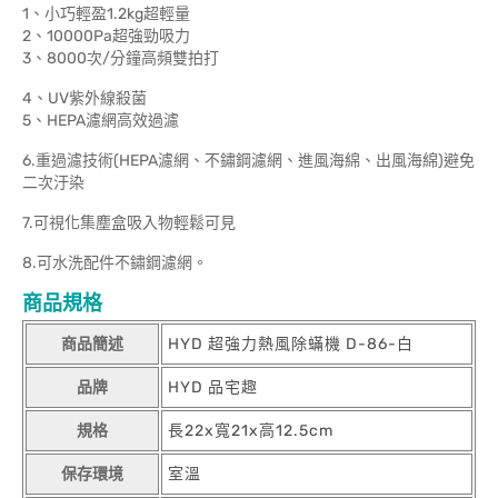
1、小巧輕盈1.2kg超輕量
2、10000Pa超強勁吸力
3、8000次/分鐘高頻雙拍打
4、UV紫外線殺菌
5、HEPA濾網高效過濾
6.重過濾技術(HEPA濾網、不鏽鋼濾網、進風海綿、出風海綿)避免
二次汙染
7.可視化集塵盒吸入物輕鬆可見
8.可水洗配件不鏽鋼濾網。
商品規格
商品簡述
HYD 超強力熱風除蟎機 D-86-白
品牌
HYD 品宅趣
規格
長22x寬21x高12.5cm
保存環境
室溫