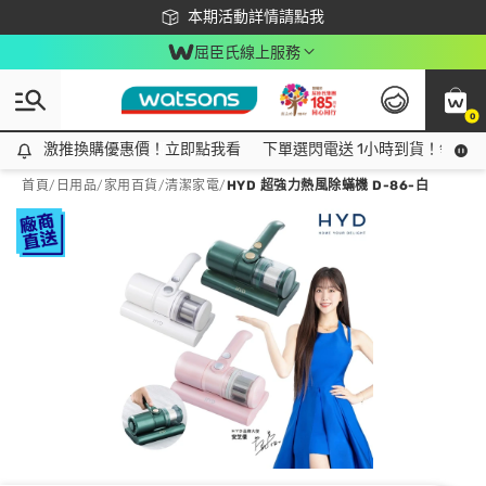
下載app最高回饋$350
本期活動詳情請點我
屈臣氏線上服務
0
激推換購優惠價！立即點我看
激推換購優惠價！立即點我看
下單選閃電送 1小時到貨！領神券
首頁
/
日用品
/
家用百貨
/
清潔家電
/
HYD 超強力熱風除蟎機 D-86-白