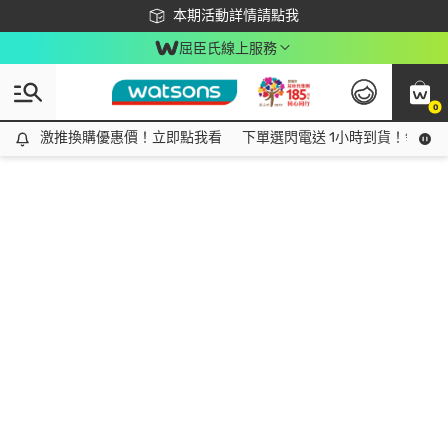
下載app最高回饋$350
本期活動詳情請點我
屈臣氏線上服務
0
激推換購優惠價！立即點我看
激推換購優惠價！立即點我看
下單選閃電送 1小時到貨！領神券