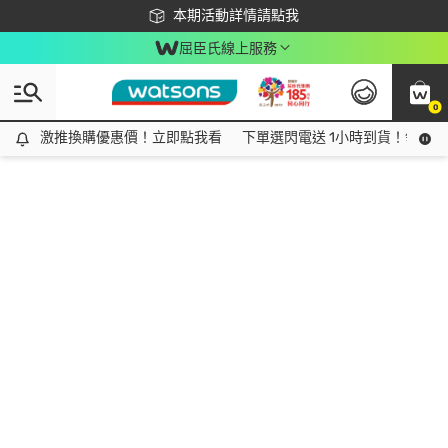
下載app最高回饋$350
本期活動詳情請點我
屈臣氏線上服務
0
激推換購優惠價！立即點我看
激推換購優惠價！立即點我看
下單選閃電送 1小時到貨！領神券