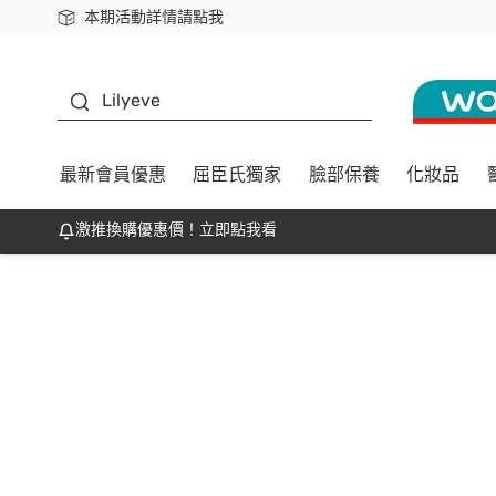
本期活動詳情請點我
下載app最高回饋$350
K beauty
Lilyeve
最新會員優惠
屈臣氏獨家
臉部保養
化妝品
激推換購優惠價！立即點我看