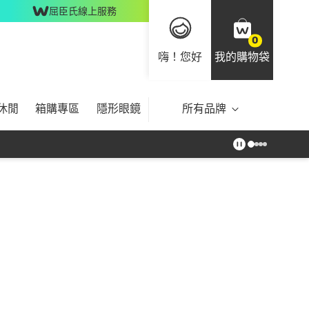
屈臣氏線上服務
0
嗨！您好
我的購物袋
休閒
箱購專區
隱形眼鏡
所有品牌