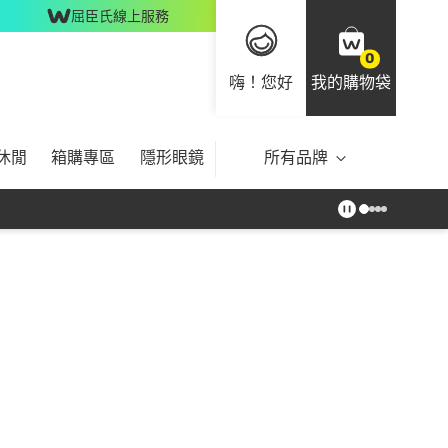
屈臣氏線上服務
0
嗨！您好
我的購物袋
休閒
箱購專區
隱形眼鏡
所有品牌