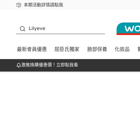
本期活動詳情請點我
下載app最高回饋$350
K beauty
Lilyeve
最新會員優惠
屈臣氏獨家
臉部保養
化妝品
激推換購優惠價！立即點我看