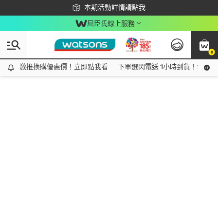
下載app最高回饋$350
本期活動詳情請點我
屈臣氏線上服務
0
激推換購優惠價！立即點我看
激推換購優惠價！立即點我看
下單選閃電送 1小時到貨！領神券