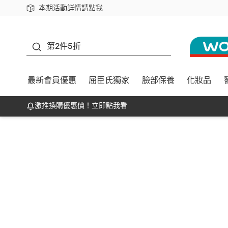
本期活動詳情請點我
下載app最高回饋$350
善存
第2件5折
最新會員優惠
屈臣氏獨家
臉部保養
化妝品
激推換購優惠價！立即點我看