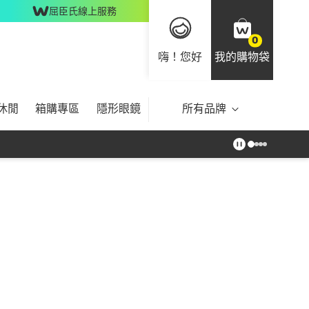
屈臣氏線上服務
0
嗨！您好
我的購物袋
休閒
箱購專區
隱形眼鏡
所有品牌