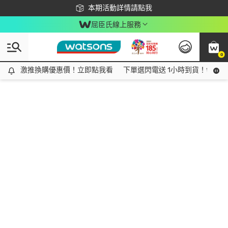
下載app最高回饋$350
本期活動詳情請點我
屈臣氏線上服務
0
激推換購優惠價！立即點我看
激推換購優惠價！立即點我看
下單選閃電送 1小時到貨！領神券