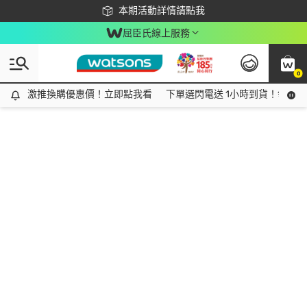
下載app最高回饋$350
本期活動詳情請點我
屈臣氏線上服務
0
激推換購優惠價！立即點我看
激推換購優惠價！立即點我看
下單選閃電送 1小時到貨！領神券