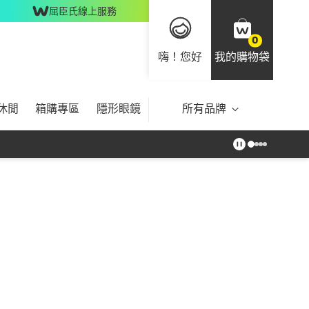
屈臣氏線上服務
0
嗨！您好
我的購物袋
休閒
箱購專區
隱形眼鏡
所有品牌