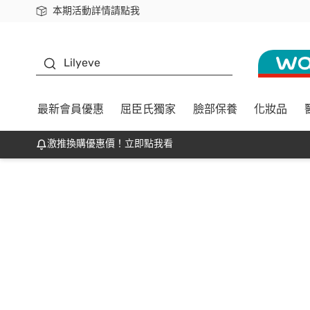
本期活動詳情請點我
下載app最高回饋$350
K beauty
Lilyeve
最新會員優惠
屈臣氏獨家
臉部保養
化妝品
激推換購優惠價！立即點我看