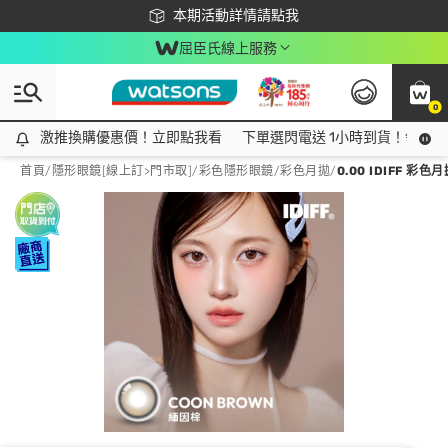
下載app最高回饋$350
本期活動詳情請點我
屈臣氏線上服務
0
激推換購優惠價！立即點我看
激推換購優惠價！立即點我看
下單選閃電送 1小時到貨！領神券
首頁
/
隱形眼鏡[線上訂>門市取]
/
彩色隱形眼鏡
/
彩色月拋
/
0.00 IDIFF 