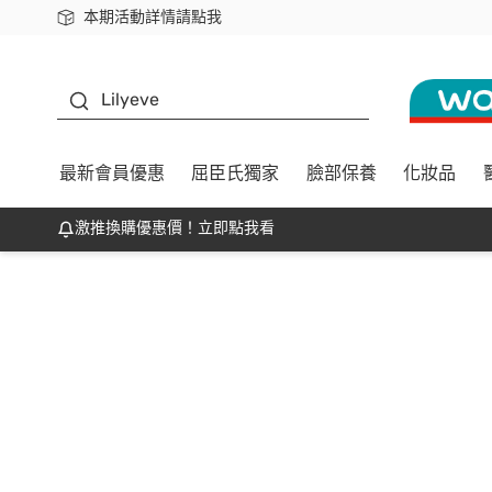
本期活動詳情請點我
下載app最高回饋$350
K beauty
Lilyeve
最新會員優惠
屈臣氏獨家
臉部保養
化妝品
激推換購優惠價！立即點我看