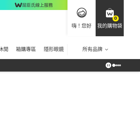
屈臣氏線上服務
0
嗨！您好
我的購物袋
休閒
箱購專區
隱形眼鏡
所有品牌