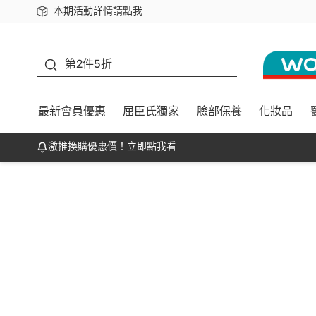
本期活動詳情請點我
下載app最高回饋$350
善存
第2件5折
最新會員優惠
屈臣氏獨家
臉部保養
化妝品
激推換購優惠價！立即點我看