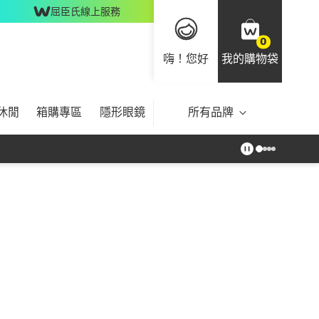
屈臣氏線上服務
0
嗨！您好
我的購物袋
休閒
箱購專區
隱形眼鏡
所有品牌