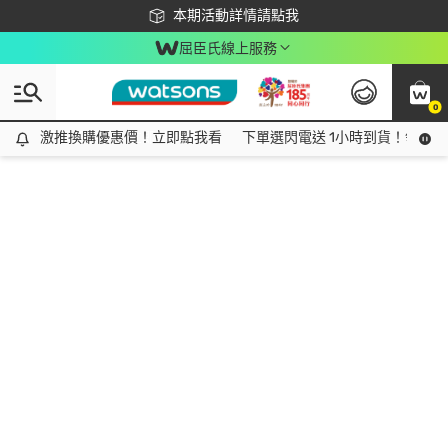
下載app最高回饋$350
本期活動詳情請點我
屈臣氏線上服務
0
激推換購優惠價！立即點我看
激推換購優惠價！立即點我看
下單選閃電送 1小時到貨！領神券