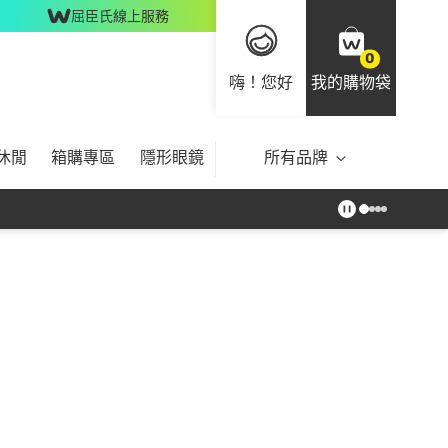
屈臣氏線上服務
0
嗨！您好
我的購物袋
休閒
箱購專區
隱形眼鏡
所有品牌