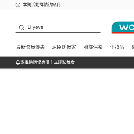
本期活動詳情請點我
下載app最高回饋$350
K beauty
Lilyeve
最新會員優惠
屈臣氏獨家
臉部保養
化妝品
激推換購優惠價！立即點我看