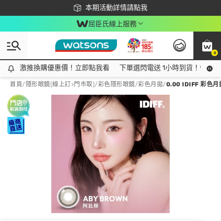
下載app最高回饋$350
本期活動詳情請點我
屈臣氏線上服務
0
激推換購優惠價！立即點我看
激推換購優惠價！立即點我看
下單選閃電送 1小時到貨！領神券
首頁
/
隱形眼鏡[線上訂>門市取]
/
彩色隱形眼鏡
/
彩色月拋
/
0.00 IDIFF 