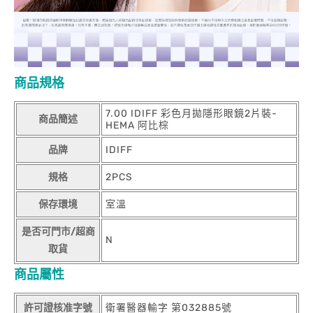
商品規格
7.00 IDIFF 彩色月拋隱形眼鏡2片裝-
商品簡述
HEMA 阿比棕
品牌
IDIFF
規格
2PCS
保存環境
室溫
是否可門市/超商
N
取貨
商品屬性
許可證核准字號
衛署醫器輸字 第032885號