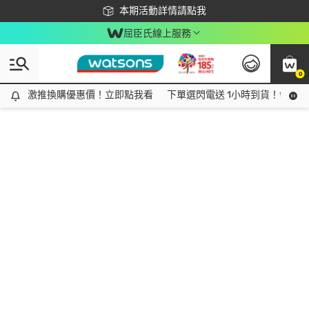
下載app最高回饋$350
本期活動詳情請點我
屈臣氏線上服務
0
激推換購優惠價！立即點我看
激推換購優惠價！立即點我看
下單選閃電送 1小時到貨！領神券