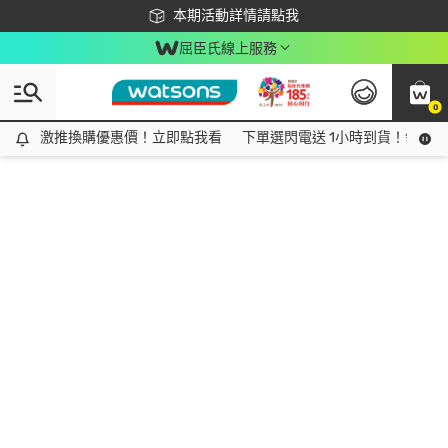
下載app最高回饋$350
本期活動詳情請點我
屈臣氏線上服務
0
激推換購優惠價！立即點我看
激推換購優惠價！立即點我看
下單選閃電送 1小時到貨！領神券