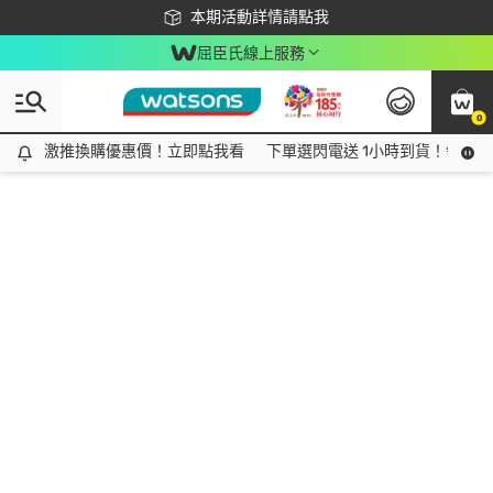
下載app最高回饋$350
本期活動詳情請點我
屈臣氏線上服務
0
激推換購優惠價！立即點我看
激推換購優惠價！立即點我看
下單選閃電送 1小時到貨！領神券