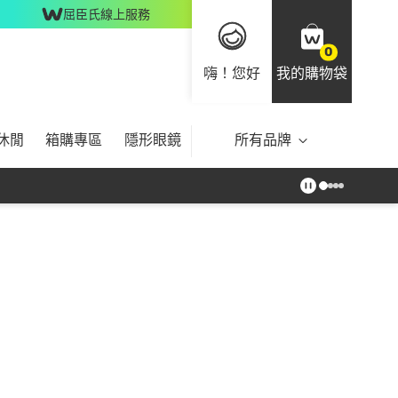
屈臣氏線上服務
0
嗨！您好
我的購物袋
休閒
箱購專區
隱形眼鏡
所有品牌