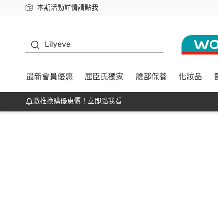
本期活動詳情請點我
下載app最高回饋$350
K beauty
Lilyeve
最新會員優惠
屈臣氏獨家
臉部保養
化妝品
激推換購優惠價！立即點我看