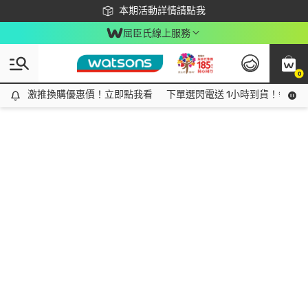
下載app最高回饋$350
本期活動詳情請點我
屈臣氏線上服務
0
激推換購優惠價！立即點我看
激推換購優惠價！立即點我看
下單選閃電送 1小時到貨！領神券