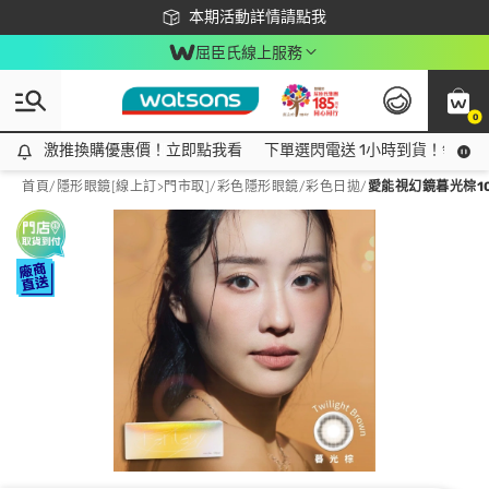
下載app最高回饋$350
本期活動詳情請點我
屈臣氏線上服務
0
激推換購優惠價！立即點我看
激推換購優惠價！立即點我看
下單選閃電送 1小時到貨！領神券
首頁
/
隱形眼鏡[線上訂>門市取]
/
彩色隱形眼鏡
/
彩色日拋
/
愛能視幻鏡暮光棕10