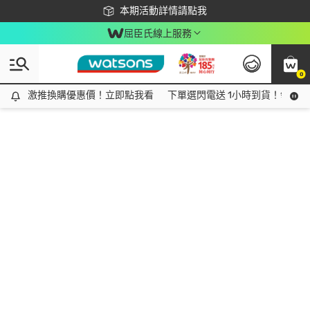
下載app最高回饋$350
本期活動詳情請點我
屈臣氏線上服務
0
激推換購優惠價！立即點我看
激推換購優惠價！立即點我看
下單選閃電送 1小時到貨！領神券