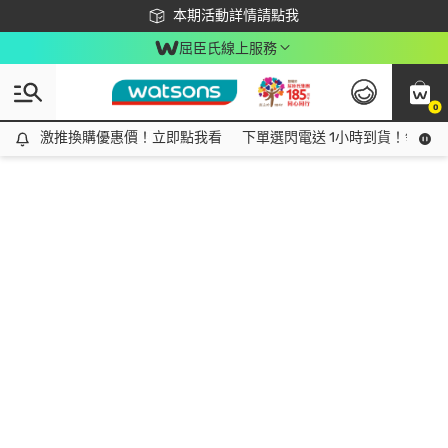
下載app最高回饋$350
本期活動詳情請點我
屈臣氏線上服務
0
激推換購優惠價！立即點我看
激推換購優惠價！立即點我看
下單選閃電送 1小時到貨！領神券