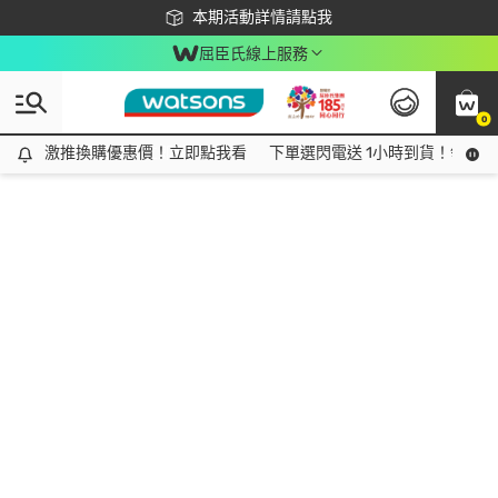
下載app最高回饋$350
本期活動詳情請點我
屈臣氏線上服務
0
激推換購優惠價！立即點我看
激推換購優惠價！立即點我看
下單選閃電送 1小時到貨！領神券