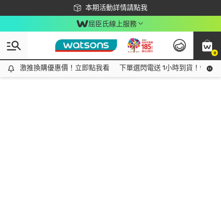
下載app最高回饋$350
本期活動詳情請點我
屈臣氏線上服務
0
激推換購優惠價！立即點我看
激推換購優惠價！立即點我看
下單選閃電送 1小時到貨！領神券