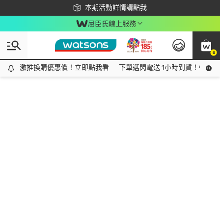
下載app最高回饋$350
本期活動詳情請點我
屈臣氏線上服務
0
激推換購優惠價！立即點我看
激推換購優惠價！立即點我看
下單選閃電送 1小時到貨！領神券