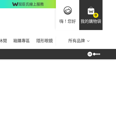
屈臣氏線上服務
0
嗨！您好
我的購物袋
休閒
箱購專區
隱形眼鏡
所有品牌