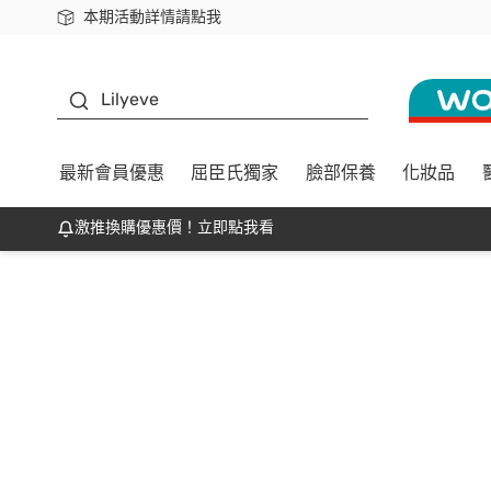
本期活動詳情請點我
下載app最高回饋$350
K beauty
Lilyeve
最新會員優惠
屈臣氏獨家
臉部保養
化妝品
激推換購優惠價！立即點我看