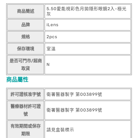
5.50愛能視彩色月拋隱形眼鏡2入-極光
商品簡述
灰
品牌
iLens
規格
2pcs
保存環境
室溫
是否可門市/超商
N
取貨
商品屬性
許可證核准字號
衛署醫器製字 第003899號
醫療器材許可證
衛署醫器製字 第003899號
號
有效期間或保存
請見盒裝標示
期限