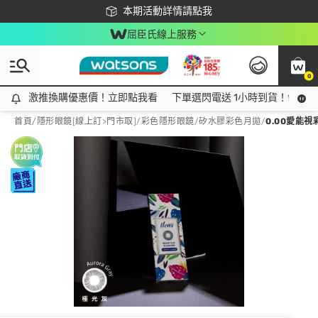
下載app最高回饋$350
本期活動詳情請點我
屈臣氏線上服務
0
激推換購優惠價！立即點我看
激推換購優惠價！立即點我看
下單選閃電送 1小時到貨！領神券
首頁
/
隱形眼鏡[線上訂>門市取]
/
彩色隱形眼鏡
/
矽水膠彩色月拋
/
0.00愛能