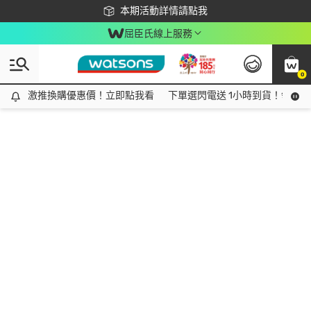
下載app最高回饋$350
本期活動詳情請點我
屈臣氏線上服務
0
激推換購優惠價！立即點我看
激推換購優惠價！立即點我看
下單選閃電送 1小時到貨！領神券