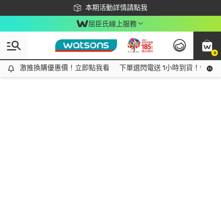
下載app最高回饋$350
本期活動詳情請點我
屈臣氏線上服務
0
激推換購優惠價！立即點我看
激推換購優惠價！立即點我看
下單選閃電送 1小時到貨！領神券