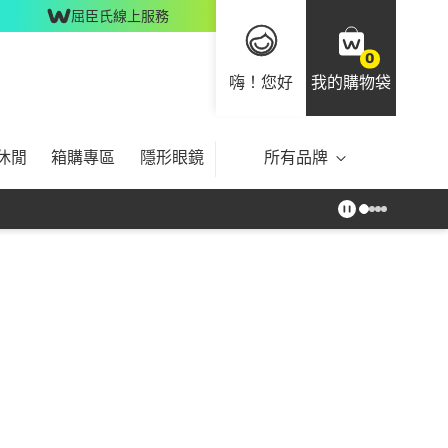
屈臣氏線上服務
0
嗨！您好
我的購物袋
休閒
箱購專區
隱形眼鏡
所有品牌