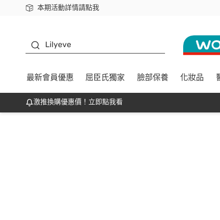
本期活動詳情請點我
下載app最高回饋$350
K beauty
Lilyeve
最新會員優惠
屈臣氏獨家
臉部保養
化妝品
激推換購優惠價！立即點我看